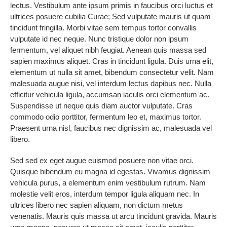
lectus. Vestibulum ante ipsum primis in faucibus orci luctus et
ultrices posuere cubilia Curae; Sed vulputate mauris ut quam
tincidunt fringilla. Morbi vitae sem tempus tortor convallis
vulputate id nec neque. Nunc tristique dolor non ipsum
fermentum, vel aliquet nibh feugiat. Aenean quis massa sed
sapien maximus aliquet. Cras in tincidunt ligula. Duis urna elit,
elementum ut nulla sit amet, bibendum consectetur velit. Nam
malesuada augue nisi, vel interdum lectus dapibus nec. Nulla
efficitur vehicula ligula, accumsan iaculis orci elementum ac.
Suspendisse ut neque quis diam auctor vulputate. Cras
commodo odio porttitor, fermentum leo et, maximus tortor.
Praesent urna nisl, faucibus nec dignissim ac, malesuada vel
libero.
Sed sed ex eget augue euismod posuere non vitae orci.
Quisque bibendum eu magna id egestas. Vivamus dignissim
vehicula purus, a elementum enim vestibulum rutrum. Nam
molestie velit eros, interdum tempor ligula aliquam nec. In
ultrices libero nec sapien aliquam, non dictum metus
venenatis. Mauris quis massa ut arcu tincidunt gravida. Mauris