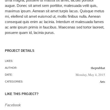
urna magna, posuere ut massa sit amet, iaculis porttitor
augue. Donec sit amet sem porttitor, malesuada velit quis,
maximus ipsum. Aenean sit amet turpis lacus. Quisque metus
mi, eleifend sit amet euismod ut, mollis finibus nulla. Aenean
consequat quis enim ac lacinia. Interdum et malesuada fames
ac ante ipsum primis in faucibus. Maecenas sed tortor laoreet,
posuere quam id, lacinia purus.
PROJECT DETAILS
LIKES:
theprabhat
AUTHOR:
Monday, May 4, 2015
DATE:
Arts
CATEGORIES:
LIKE THIS PROJECT?
Facebook